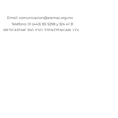
Email:
comunicacion@aiemac.org.mx
Teléfono: 01 (443)
351 5298
y
324 41 31
IRETICATEME 300, ESQ. TZENTZENGARI, COL.
VISTA BELLA C.P. 58090, MORELIA, MICH.
AVISO DE PRIVACIDAD